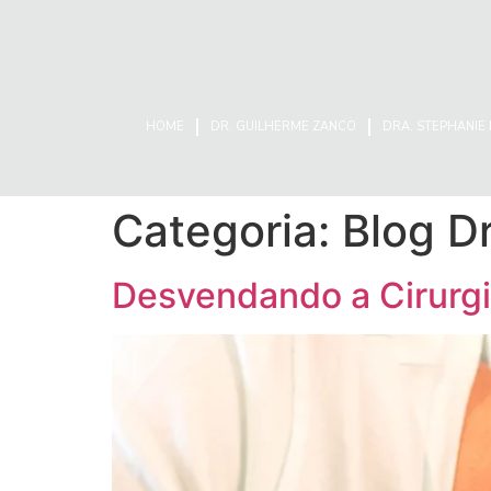
HOME
DR. GUILHERME ZANCO
DRA. STEPHANIE
Categoria:
Blog D
Desvendando a Cirurg